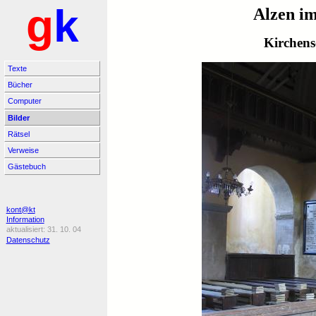
g
k
Alzen i
Kirchens
Texte
Bücher
Computer
Bilder
Rätsel
Verweise
Gästebuch
kont@kt
Information
31. 10. 04
Datenschutz