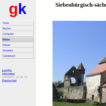
g
k
Siebenbürgisch-säch
Texte
Bücher
Computer
Bilder
Rätsel
Verweise
Gästebuch
kont@kt
Information
14. 06. 04
Datenschutz