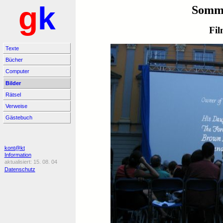
g
k
Somme
Fi
Texte
Bücher
Computer
Bilder
Rätsel
Verweise
Gästebuch
kont@kt
Information
15. 08. 04
Datenschutz