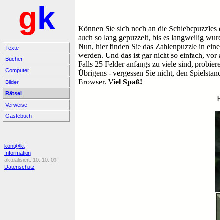
g
k
Können Sie sich noch an die Schiebepuzzles e
auch so lang gepuzzelt, bis es langweilig wur
Nun, hier finden Sie das Zahlenpuzzle in einer
Texte
werden. Und das ist gar nicht so einfach, vor 
Bücher
Falls 25 Felder anfangs zu viele sind, probie
Computer
Übrigens - vergessen Sie nicht, den Spielstan
Browser.
Viel Spaß!
Bilder
Rätsel
B
Verweise
Gästebuch
kont@kt
Information
10. 10. 03
Datenschutz